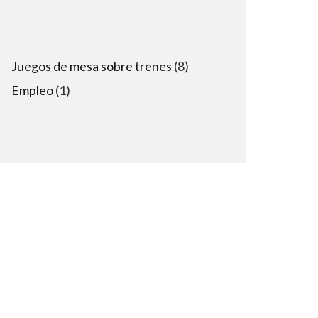
8
Juegos de mesa sobre trenes
8
products
1
Empleo
1
product