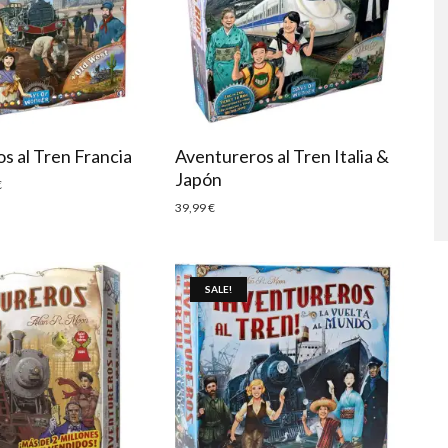
s al Tren Francia
Aventureros al Tren Italia &
Japón
€
39,99
€
SALE!