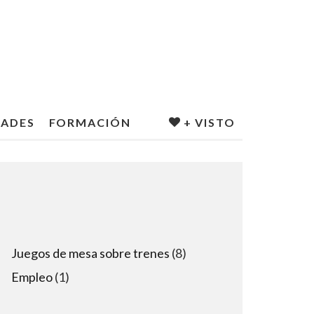
DADES
FORMACIÓN
+ VISTO
8
Juegos de mesa sobre trenes
8
products
1
Empleo
1
product