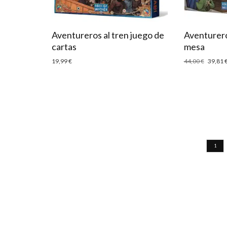
Aventureros al tren juego de
Aventurero
cartas
mesa
19,99
€
44,00
€
39,81
1