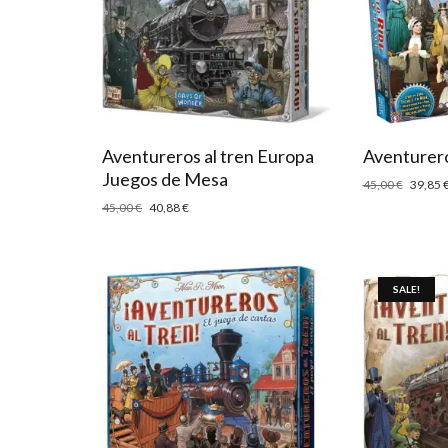
Aventureros al tren Europa
Aventurero
Juegos de Mesa
45,00
€
39,85
45,00
€
40,88
€
SALE!