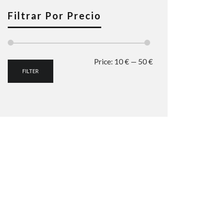
Filtrar Por Precio
Min
Max
Price:
10 €
—
50 €
FILTER
price
price