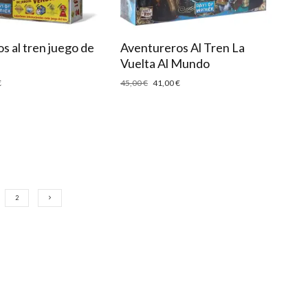
s al tren juego de
Aventureros Al Tren La
Vuelta Al Mundo
€
45,00
€
41,00
€
2