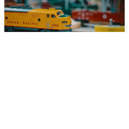
¿Por qué la gente pone un tren alrededor del
árbol de Navidad?
Es una tradición típica americana porque hay mucha
cultura del mundo del ferrocarril. A muchas familias
americanas les trae recuerdos de tiempos pasados y