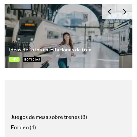
Trenes y árboles de Navidad
INFO
8
Juegos de mesa sobre trenes
8
products
1
Empleo
1
product