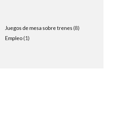
8
Juegos de mesa sobre trenes
8
products
1
Empleo
1
product