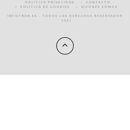
POLÍTICA PRIVACIDAD
CONTACTO
POLÍTICA DE COOKIES
QUIÉNES SOMOS
INFOTREN.ES - TODOS LOS DERECHOS RESERVADOS
- 2021