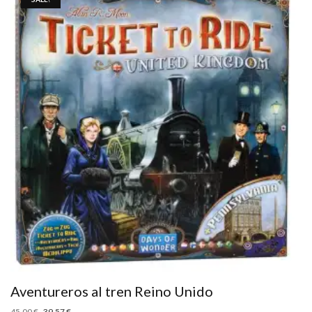
Aventureros al tren Reino Unido
45,00
€
39,57
€