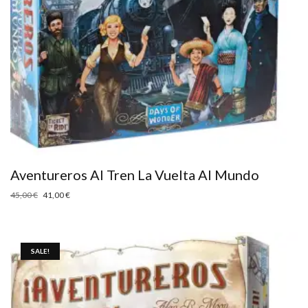
Aventureros Al Tren La Vuelta Al Mundo
45,00
€
41,00
€
SALE!