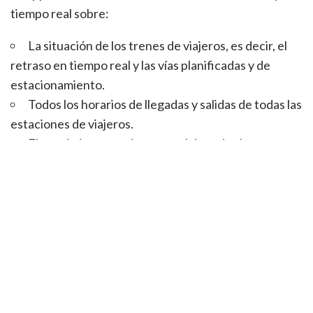
tiempo real sobre:
La situación de los trenes de viajeros, es decir, el
retraso en tiempo real y las vías planificadas y de
estacionamiento.
Todos los horarios de llegadas y salidas de todas las
estaciones de viajeros.
El seguimiento en tiempo real de todos los trenes
de viajeros de Renfe: todos los núcleos de Cercanías,
AVE, Regional, Intercity, Altaria, Alvia, Diurno,
Euromed, Avant, Media Distancia,,Tren Hotel, …
Información general, servicios y oferta comercial,
cultural y de ocio de las estaciones de viajeros