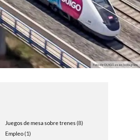
Foto de OUIGO.es en Instagram
8
Juegos de mesa sobre trenes
8
products
1
Empleo
1