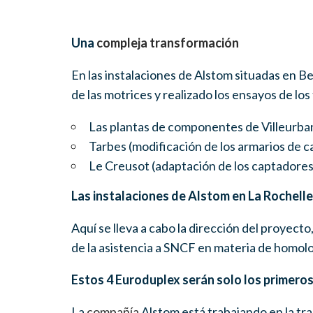
Una
compleja transformación
En las instalaciones de Alstom situadas en B
de las motrices y realizado los ensayos de lo
Las plantas de componentes de Villeurban
Tarbes (modificación de los armarios de c
Le Creusot (adaptación de los captadores
Las instalaciones de Alstom en La Rochelle
Aquí se lleva a cabo la dirección del proyect
de la asistencia a SNCF en materia de homol
Estos 4 Euroduplex serán solo los primero
La
compañía
Alstom está trabajando en la tr