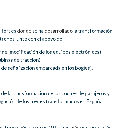
elfort
es
donde
se ha
desarrollado
la transformación
s trenes junto con
el apoyo de:
ne (modificación de los equipos electrónicos)
abinas de tracción)
 de señalización embarcada en los bogies).
o, de la transformación de los coches de pasajeros y
ogación de los trenes transformados en España.
s
ansformación de otros 10 trenes
más
que circularán