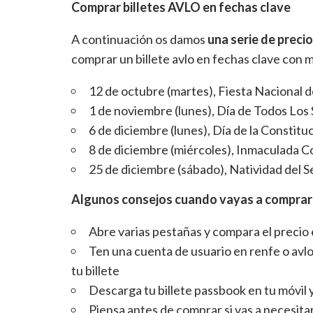
Comprar billetes
AVLO
en fechas clave
A continuación os damos
una serie de preci
comprar un billete avlo en fechas clave con m
12 de octubre (martes), Fiesta Nacional 
1 de noviembre (lunes), Día de Todos Los 
6 de diciembre (lunes), Día de la Constitu
8 de diciembre (miércoles), Inmaculada C
25 de diciembre (sábado), Natividad del S
Algunos consejos cuando vayas a comprar b
Abre varias pestañas y compara el precio 
Ten una cuenta de usuario en renfe o avl
tu billete
Descarga tu billete passbook en tu móvil y
Piensa antes de comprar si vas a necesit